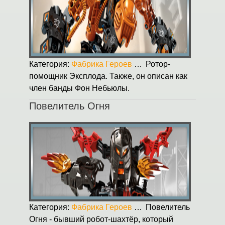
Категория:
Фабрика Героев
Опубликовано:
Ротор-
31.08.2
помощник Эксплода. Также, он описан как
член банды Фон Небьюлы.
Повелитель Огня
Категория:
Фабрика Героев
Опубликовано:
Повелитель
31.08.2
Огня - бывший робот-шахтёр, который