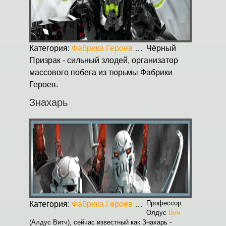
Категория:
Фабрика Героев
Опубликовано:
Чёрный
30.08.2
Призрак - сильный злодей, организатор
массового побега из тюрьмы Фабрики
Героев.
Знахарь
Профессор
Категория:
Фабрика Героев
Опубликовано:
30.08.2
Олдус
Вич
(Алдус Витч), сейчас известный как Знахарь -