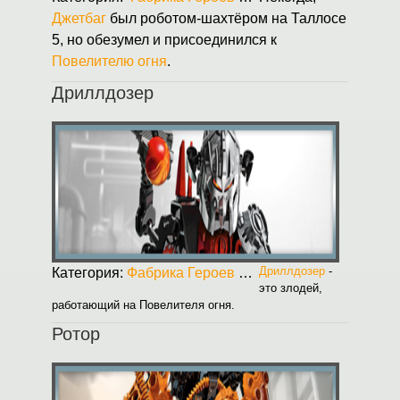
Джетбаг
был роботом-шахтёром на Таллосе
5, но обезумел и присоединился к
Повелителю огня
.
Дриллдозер
Дриллдозер
-
Категория:
Фабрика Героев
Опубликовано:
31.08.2
это злодей,
работающий на Повелителя огня.
Ротор