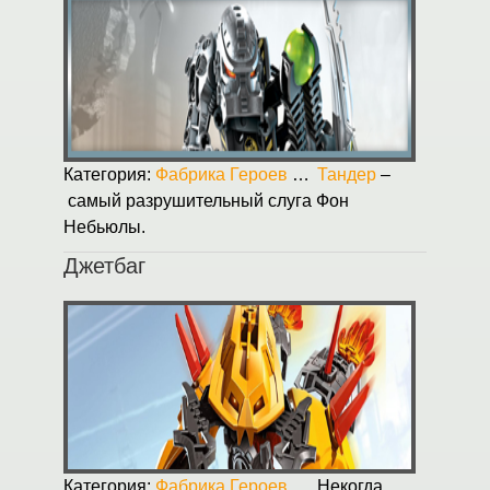
Категория:
Фабрика Героев
Опубликовано:
Тандер
–
31.08.2
самый разрушительный слуга Фон
Небьюлы.
Джетбаг
Категория:
Фабрика Героев
Опубликовано:
Некогда,
31.08.2