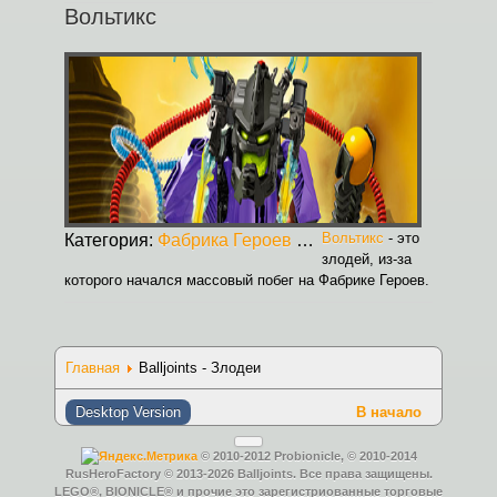
Вольтикс
Вольтикс
- это
Категория:
Фабрика Героев
Опубликовано:
30.08.2
злодей, из-за
которого начался массовый побег на Фабрике Героев.
Главная
Balljoints - Злодеи
Desktop Version
В начало
© 2010-2012 Probionicle, © 2010-2014
RusHeroFactory © 2013-2026 Balljoints. Все права защищены.
LEGO®, BIONICLE® и прочие это зарегистриованные торговые