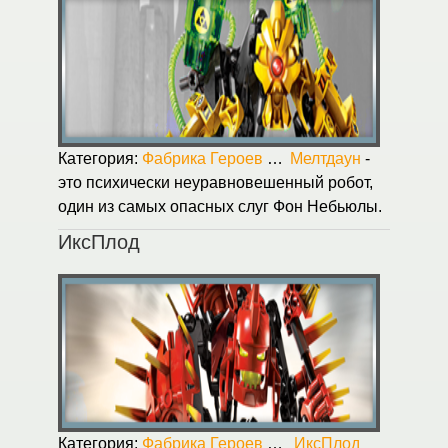
Категория:
Фабрика Героев
Опубликовано:
Мелтдаун
-
31.08.2
это психически неуравновешенный робот,
один из самых опасных слуг Фон Небьюлы.
ИксПлод
Категория:
Фабрика Героев
Опубликовано:
ИксПлод
31.08.2