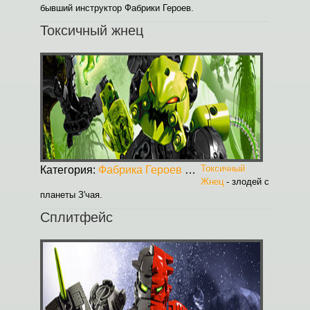
бывший инструктор Фабрики Героев.
Токсичный жнец
Токсичный
Категория:
Фабрика Героев
Опубликовано:
30.08.2
Жнец
- злодей с
планеты З'чая.
Сплитфейс