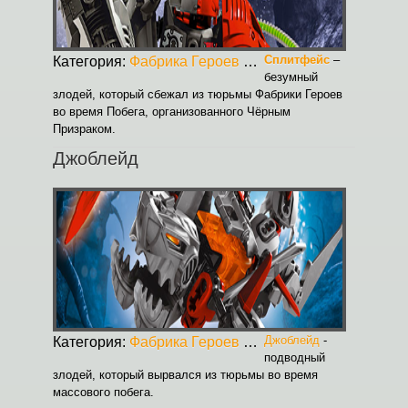
Сплитфейс
–
Категория:
Фабрика Героев
Опубликовано:
30.08.2
безумный
злодей, который сбежал из тюрьмы Фабрики Героев
во время Побега, организованного Чёрным
Призраком.
Джоблейд
Джоблейд
-
Категория:
Фабрика Героев
Опубликовано:
30.08.2
подводный
злодей, который вырвался из тюрьмы во время
массового побега.