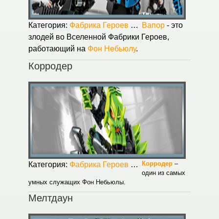
Категория:
Фабрика Героев
Опубликовано:
Вапор
- это
31.08.2
злодей во Вселенной Фабрики Героев,
работающий на
Фон Небьюлу
.
Корродер
Корродер
–
Категория:
Фабрика Героев
Опубликовано:
31.08.2
один из самых
умных служащих Фон Небьюлы.
Мелтдаун