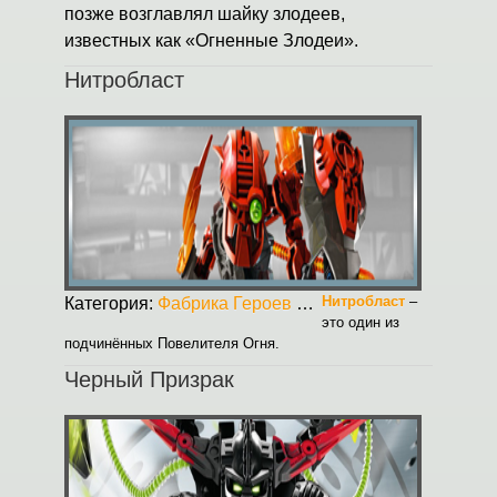
позже возглавлял шайку злодеев,
известных как «Огненные Злодеи».
Нитробласт
Нитробласт
–
Категория:
Фабрика Героев
Опубликовано:
30.08.2
это один из
подчинённых Повелителя Огня.
Черный Призрак