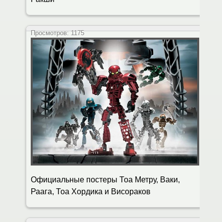
Просмотров:
1175
Официальные постеры Тоа Метру, Ваки,
Раага, Тоа Хордика и Висораков