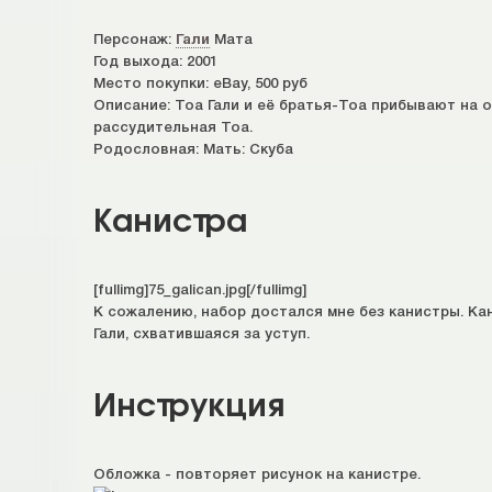
Персонаж:
Гали
Мата
Год выхода: 2001
Место покупки: eBay, 500 руб
Описание: Тоа Гали и её братья-Тоа прибывают на ос
рассудительная Тоа.
Родословная: Мать: Скуба
Канистра
[fullimg]75_galican.jpg[/fullimg]
К сожалению, набор достался мне без канистры. Кан
Гали, схватившаяся за уступ.
Инструкция
Обложка - повторяет рисунок на канистре.