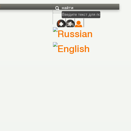
t
найти