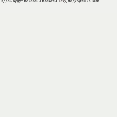
. здесь будут показаны плакаты
Таху
, подходящие Гали