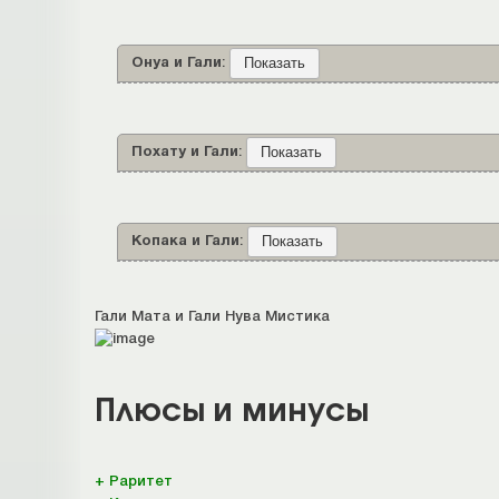
Онуа и Гали
:
Похату и Гали
:
Копака и Гали
:
Гали Мата и Гали Нува Мистика
Плюсы и минусы
+ Раритет