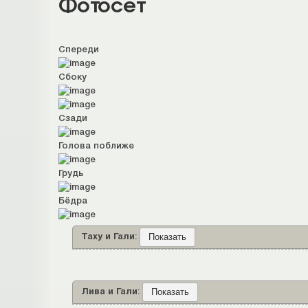
Фотосет
Спереди
Сбоку
Сзади
Голова поближе
Грудь
Бёдра
Таху и Гали
:
Лива и Гали
: