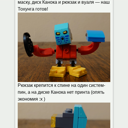
маску, диск Канока и рюкзак и вуаля — наш
Тохунга готов!
Рюкзак крепится к спине на один систем-
пин, а на диске Канока нет принта (опять
экономия :x )