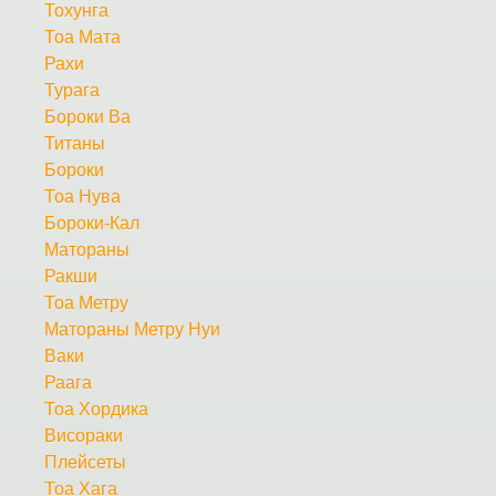
Тохунга
Тоа Мата
Рахи
Турага
Бороки Ва
Титаны
Бороки
Тоа Нува
Бороки-Кал
Матораны
Ракши
Тоа Метру
Матораны Метру Нуи
Ваки
Раага
Тоа Хордика
Висораки
Плейсеты
Тоа Хага