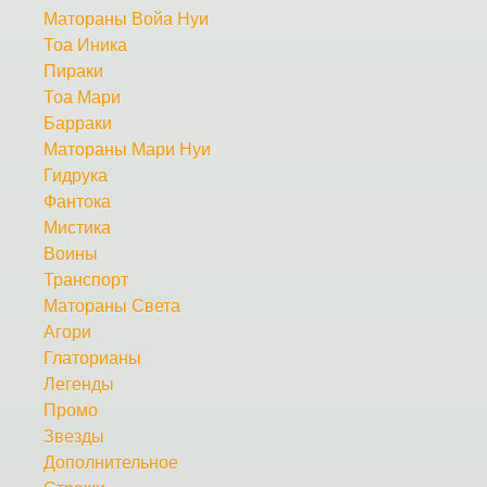
Матораны Войа Нуи
Тоа Иника
Пираки
Тоа Мари
Барраки
Матораны Мари Нуи
Гидрука
Фантока
Мистика
Воины
Транспорт
Матораны Света
Агори
Глаторианы
Легенды
Промо
Звезды
Дополнительное