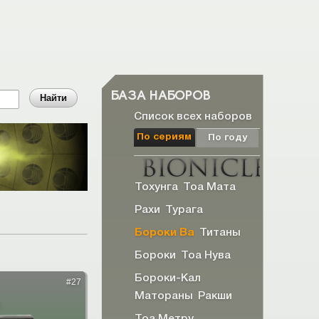
БАЗА НАБОРОВ
Список всех наборов
По сериям
По году
Тохунга
Тоа Мата
Рахи
Турага
Бороки Ва
Титаны
Бороки
Тоа Нува
Бороки-Кал
#27
Матораны
Ракши
Тоа Метру