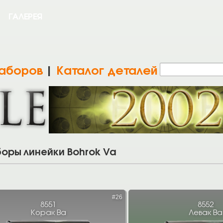
ГАЛЕРЕЯ
наборов
|
Каталог деталей
оры линейки Bohrok Va
#26
8551
8552
Корак Ва
Левак Ва