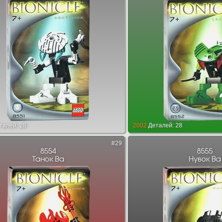
талей: 28
2002
Деталей: 28
#29
8554
8555
Танок Ва
Нувок Ва