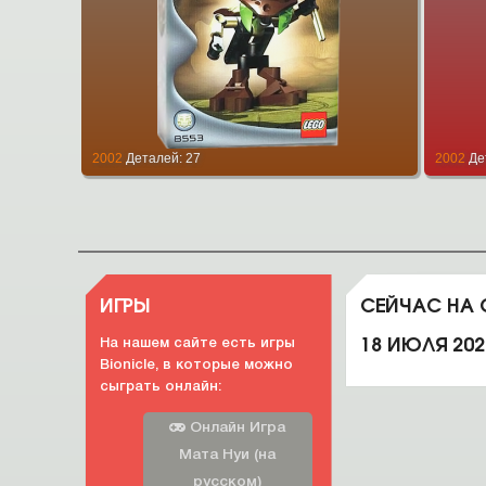
2002
Деталей: 27
2002
Де
ИГРЫ
СЕЙЧАС НА
18 ИЮЛЯ 202
На нашем сайте есть игры
Bionicle, в которые можно
сыграть онлайн:
Онлайн Игра
Мата Нуи (на
русском)