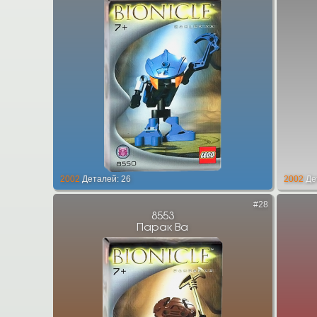
2002
Деталей: 26
2002
Де
#28
8553
Парак Ва