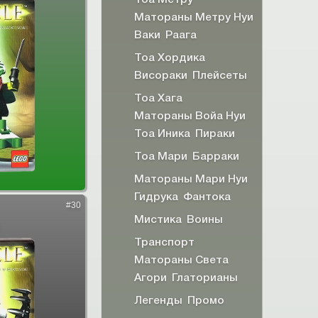
Матораны Метру Нуи
Ваки
Раага
Тоа Хордика
Висораки
Плейсеты
Тоа Хага
Матораны Войа Нуи
Тоа Иника
Пираки
Тоа Мари
Барраки
Матораны Мари Нуи
Гидрука
Фантока
#30
Мистика
Воины
Транспорт
Матораны Света
Агори
Глаторианы
Легенды
Промо