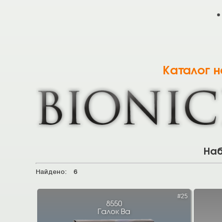
Каталог 
Наб
Найдено:
6
#25
8550
Галок Ва