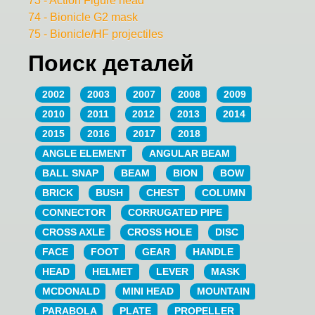
73 - Action Figure head
74 - Bionicle G2 mask
75 - Bionicle/HF projectiles
Поиск деталей
2002
2003
2007
2008
2009
2010
2011
2012
2013
2014
2015
2016
2017
2018
ANGLE ELEMENT
ANGULAR BEAM
BALL SNAP
BEAM
BION
BOW
BRICK
BUSH
CHEST
COLUMN
CONNECTOR
CORRUGATED PIPE
CROSS AXLE
CROSS HOLE
DISC
FACE
FOOT
GEAR
HANDLE
HEAD
HELMET
LEVER
MASK
MCDONALD
MINI HEAD
MOUNTAIN
PARABOLA
PLATE
PROPELLER