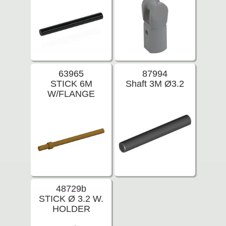
63965
87994
STICK 6M
Shaft 3M Ø3.2
W/FLANGE
48729b
STICK Ø 3.2 W.
HOLDER