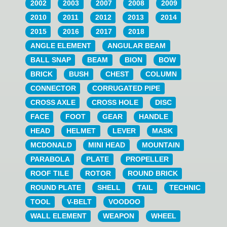
2002
2003
2007
2008
2009
2010
2011
2012
2013
2014
2015
2016
2017
2018
ANGLE ELEMENT
ANGULAR BEAM
BALL SNAP
BEAM
BION
BOW
BRICK
BUSH
CHEST
COLUMN
CONNECTOR
CORRUGATED PIPE
CROSS AXLE
CROSS HOLE
DISC
FACE
FOOT
GEAR
HANDLE
HEAD
HELMET
LEVER
MASK
MCDONALD
MINI HEAD
MOUNTAIN
PARABOLA
PLATE
PROPELLER
ROOF TILE
ROTOR
ROUND BRICK
ROUND PLATE
SHELL
TAIL
TECHNIC
TOOL
V-BELT
VOODOO
WALL ELEMENT
WEAPON
WHEEL