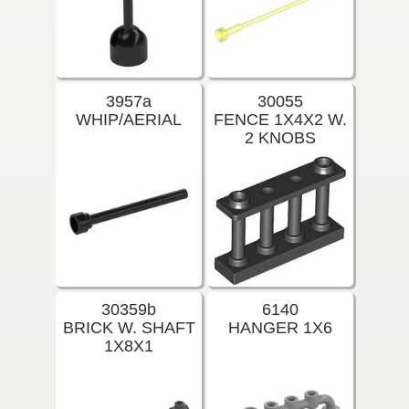
3957a
30055
WHIP/AERIAL
FENCE 1X4X2 W.
2 KNOBS
30359b
6140
BRICK W. SHAFT
HANGER 1X6
1X8X1