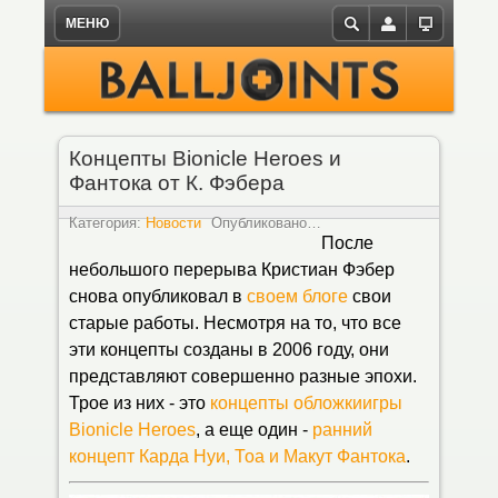
МЕНЮ
X
Новости
Бионикл
Персонажи
Персонажи
Комиксы
Комиксы Бионикл
Книги Бионикл
Обои
Логин
на русском
Статьи
Слайзеры
Расы и виды
Локации
Комиксы Фабрики Героев
Плакаты
Книги
Пароль
Концепты Bionicle Heroes и
Узнайте больше!
Фабрика Героев
Рахи
Оружие и технологии
на русском
Фантока от К. Фэбера
Обзоры
Запомнить меня
Брошюры и буклеты
Роботы
Существа
Наборов Лего
Категория:
Новости
Опубликовано:
04.06.2012 12:26
Просмот
После
на русском
Самоделки
Существа
Транспорт
небольшого перерыва Кристиан Фэбер
Рассказы и веб-сериалы
снова опубликовал в
своем блоге
свои
Забыли пароль?
Наборы
Растения
истории на русском
Забыли логин?
старые работы. Несмотря на то, что все
Литература
эти концепты созданы в 2006 году, они
Локации
представляют совершенно разные эпохи.
Книги и комиксы на русском
Силы
Трое из них - это
концепты обложки
игры
Галерея
Bionicle Heroes
, а еще один -
ранний
Объекты
концепт Карда Нуи, Тоа и Макут Фантока
.
Транспорт