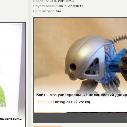
Создано:
23.02.2011 02:13
Опубликовано:
06.01.2019 16:13
Просмотров:
542
1
1
1
1
1
Rating 5.00 (2 Votes)
И так, вот, наконец-то доделал! Мне он очень сильно нравиться ! Ну на ваш суд.