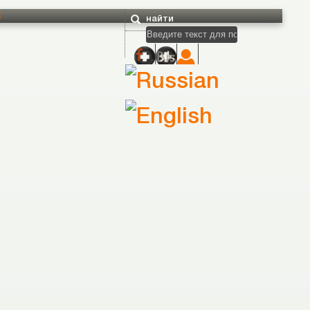
t
найти