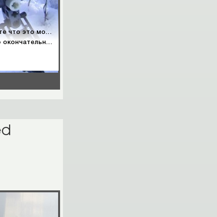
Друзья, если вы видели это на РБ, то вы знаете что это модель заняла 2-е место в конкурсе ][КС-ПД №4][
же создана тематика конкурса.
ed