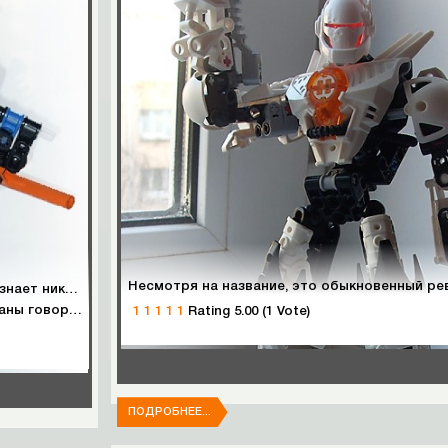
Несмотря на название, это обыкновенный р
Откуда он, и сколько ходит по земле Мата-нуи, не знает никто. Даже в хрониках первых Тураг говорится о нем. Говорят, что он был когда то Тоа огня, который обладал невиданной силой, и, не найдя себе соперников среди тоа, ушел в долгие странствования.
и что то ищет..
1
1
1
1
1
Rating 5.00 (1 Vote)
ПОДРОБНЕЕ...