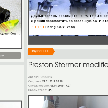
Я решил переместить во вселенную ХФ. И это окончательно, на РБ я сделать так не смогу т.к. там у
1
1
1
1
1
Rating 5.00 (1 Vote)
- Все эти бластеры-шмастеры - это, конечно, хорошо, - ворчал Зед, компануя что-то на верстаке. - Однако в нашей Вселенной еще осталось место органическим тварям... и если они придут, городу Макухиро не поздоровится, - всполох огня в сумрачной мастерской дал знать, что сборка завершена.
ПОДРОБНЕЕ...
ме
Preston Stormer modifi
Автор:
POISON19
Создано:
24.01.2011 03:26
Опубликовано:
06.01.2019 17:27
Просмотров:
325