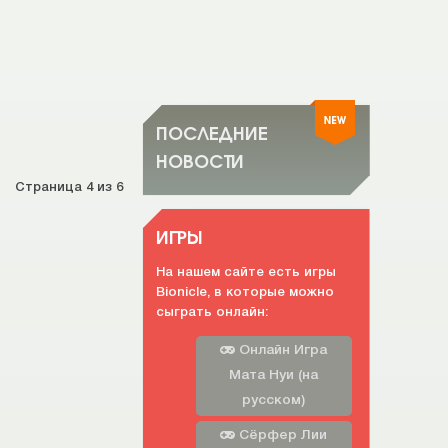
ПОСЛЕДНИЕ
НОВОСТИ
Страница 4 из 6
ИГРЫ
На нашем сайте есть игры
Bionicle, в которые можно
сыграть онлайн:
Онлайн Игра
Мата Нуи (на
русском)
Сёрфер Лии