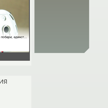
щитит эту чертову станцию любыми средствами!
ия