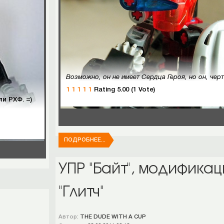
Возможно, он не имеет Сердца Героя, но он, черт побери, единственный обученный воевать пехотинец на этом забытым Богом куске камня!И он за
1
1
1
1
1
Rating 5.00 (1 Vote)
и РХФ. =)
ПОДРОБНЕЕ...
УПР "Байт", модификац
"Глитч"
Автор:
THE DUDE WITH A CUP