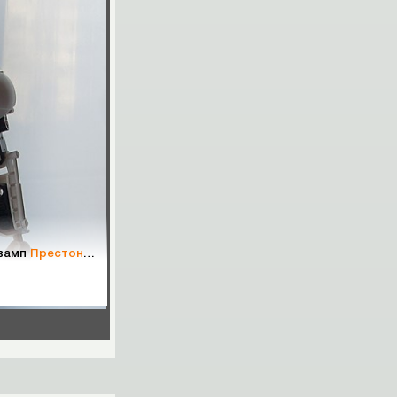
евамп
Престона Штормера
.