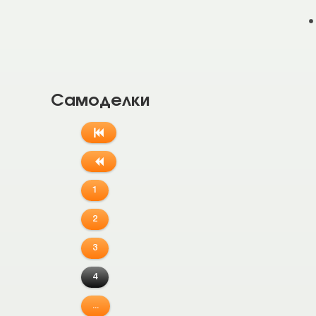
Самоделки
1
2
3
4
...